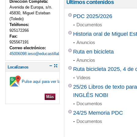
Dirección Completa:
Últimos contenidos
Avenida de Europa, s/n.
45830, Miguel Esteban
PDC 2025/2026
(Toledo)
-
Documentos
Teléfonos:
925172266
Historia oral de Miguel E
Fax:
-
925567191
Anuncios
Correo electrónico:
Ruta en bicicleta
45006098.ieso@educastillalamancha.es
-
Anuncios
Localízanos
Ruta bicicleta 2025, 4 de 
-
Vídeos
Pulse aquí para ver la ubicación en el mapa
25/26 Libros de texto pa
INGLÉS NOBI
Más
-
Documentos
24/25 Memoria PDC
-
Documentos