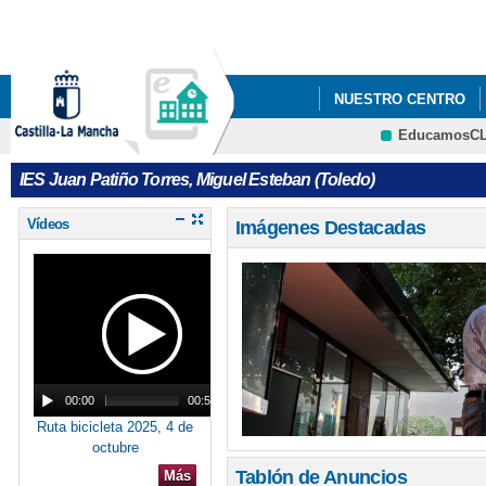
Pa
co
pri
NUESTRO CENTRO
EducamosC
DELPHOS PAPAS
IES Juan Patiño Torres, Miguel Esteban (Toledo)
Vídeos
Imágenes Destacadas
00:00
00:57
Ruta bicicleta 2025, 4 de
octubre
Tablón de Anuncios
Más