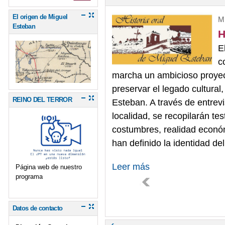
El origen de Miguel
Mi
Esteban
H
E
c
marcha un ambicioso proyect
preservar el legado cultural
REINO DEL TERROR
Esteban. A través de entrevi
localidad, se recopilarán tes
costumbres, realidad económ
han definido la identidad de
Leer más
Página web de nuestro
programa
Datos de contacto