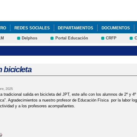
Pasar al
contenido
principal
TRO
REDES SOCIALES
DEPARTAMENTOS
DOCUMENTOS
LM
Delphos
Portal Educación
CRFP
C
 bicicleta
re, 2025
 tradicional salida en bicicleta del JPT, este año con los alumnos de 2º y 4º
ca". Agradecimientos a nuestro profesor de Educación Física por la labor log
actividad y a los profesores acompañantes.