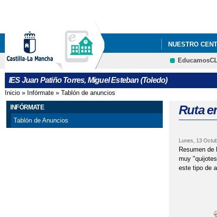
NUESTRO CEN
EducamosC
IES Juan Patiño Torres, Miguel Esteban (Toledo)
Inicio
»
Infórmate
»
Tablón de anuncios
Se encuentra usted aquí
Ruta en
INFÓRMATE
Tablón de Anuncios
Lunes, 13 Octub
Resumen de la
muy "quijotes
este tipo de 