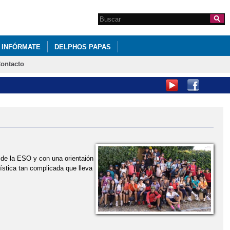
Search this site
Formulario de
búsqueda
INFÓRMATE
DELPHOS PAPAS
ontacto
 de la ESO y con una orientaión
ística tan complicada que lleva