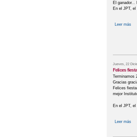
El ganador..
En el JPT, el
Leer más
sob
Jueves, 22 Dici
Felices fiest
Terminamos 20
Gracias graci
Felices fiest
mejor Institut
En el JPT, el 
Leer más
sob