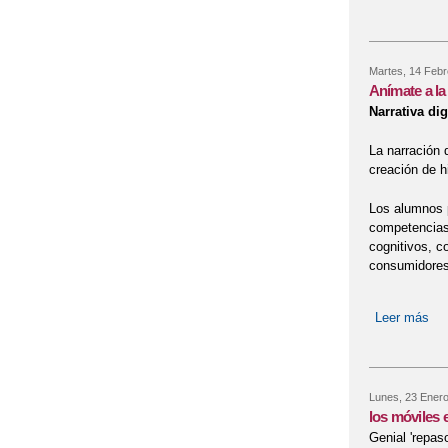
Martes, 14 Febr
Anímate a la
Narrativa dig
La narración d
creación de h
Los alumnos p
competencias c
cognitivos, c
consumidore
Leer más
sob
Lunes, 23 Enero
los móviles 
Genial 'repas