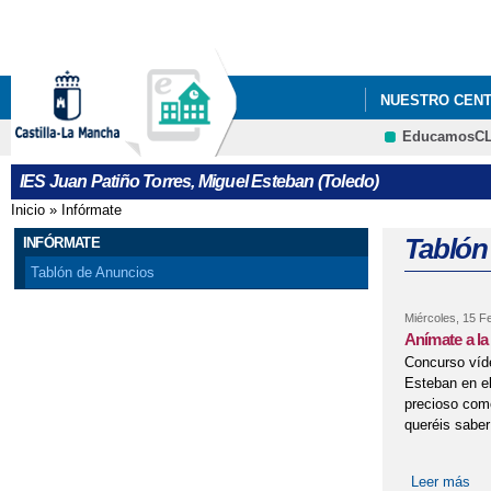
NUESTRO CEN
EducamosC
IES Juan Patiño Torres, Miguel Esteban (Toledo)
Inicio
»
Infórmate
Se encuentra usted aquí
Tablón
INFÓRMATE
Tablón de Anuncios
Miércoles, 15 F
Anímate a la
Concurso víde
Esteban en el
precioso com
queréis sab
Leer más
sob