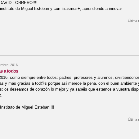
. DAVID TORRERO!!!!
 instituto de Miguel Esteban y con Erasmus+, aprendiendo a innovar
Última 
re los móviles en las aulas, no siempre un problema
embre, 2016
as a todos
16, como siempre entre todos: padres, profesores y alumnos, divirtiéndonos
as y más gracias a tod@s porque así merece la pena, con el buen ambiente 
as: os deseamos de corazón lo mejor y ya sabéis que estamos a vuestra dispo
o.
Instituto de Miguel Esteban!!!!
Última 
re Felices fiestas a todos