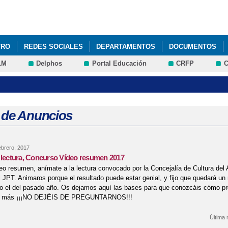
Pasar al
contenido
principal
TRO
REDES SOCIALES
DEPARTAMENTOS
DOCUMENTOS
LM
Delphos
Portal Educación
CRFP
C
 de Anuncios
ebrero, 2017
 lectura, Concurso Vídeo resumen 2017
o resumen, anímate a la lectura convocado por la Concejalía de Cultura del
 JPT. Animaros porque el resultado puede estar genial, y fijo que quedará un
o el del pasado año. Os dejamos aquí las bases para que conozcáis cómo pro
er más ¡¡¡NO DEJÉIS DE PREGUNTARNOS!!!
Última 
re Anímate a la lectura, Concurso Vídeo resumen 2017