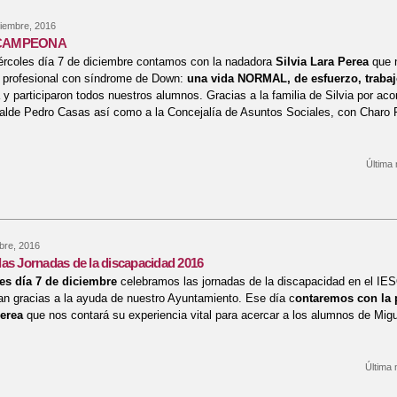
iembre, 2016
a, CAMPEONA
ércoles día 7 de diciembre contamos con la nadadora
Silvia Lara Perea
que n
 profesional con síndrome de Down:
una vida NORMAL, de esfuerzo, trabaj
a y participaron todos nuestros alumnos. Gracias a la familia de Silvia por a
lcalde Pedro Casas así como a la Concejalía de Asuntos Sociales, con Char
Última 
bre Silvia Lara, CAMPEONA
bre, 2016
as Jornadas de la discapacidad 2016
es día 7 de diciembre
celebramos las jornadas de la discapacidad en el IES
n gracias a la ayuda de nuestro Ayuntamiento. Ese día c
ontaremos con la p
Perea
que nos contará su experiencia vital para acercar a los alumnos de Migu
Última 
re Preparando las Jornadas de la discapacidad 2016