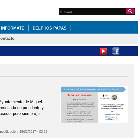
Search this site
Formulario de
búsqueda
INFÓRMATE
DELPHOS PAPAS
ontacto
 Ayuntamiento de Miguel
 resultado sorprendente y
ceder pero siempre, si
modificación:
15/02/2017 - 03:23