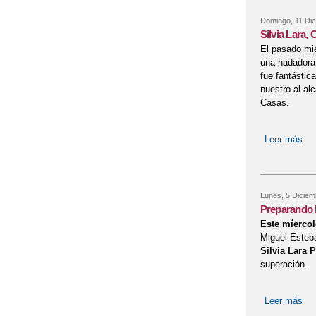
Domingo, 11 Dic
Silvia Lar
El pasado mi
una nadadora
fue fantástic
nuestro al a
Casas.
Leer más
so
Lunes, 5 Diciem
Preparando l
Este míercol
Miguel Esteba
Silvia Lara 
superación.
Leer más
sob