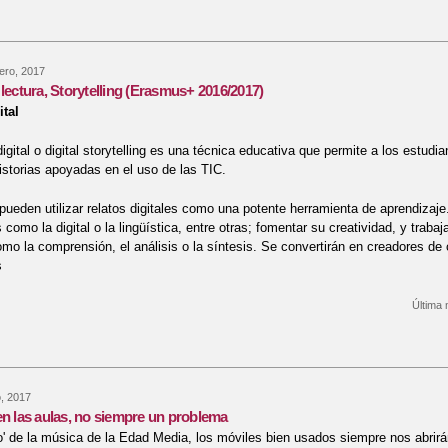
ero, 2017
 lectura, Storytelling (Erasmus+ 2016/2017)
ital
igital o digital storytelling es una técnica educativa que permite a los estudi
istorias apoyadas en el uso de las TIC.
ueden utilizar relatos digitales como una potente herramienta de aprendizaje.
omo la digital o la lingüística, entre otras; fomentar su creatividad, y trabaj
omo la comprensión, el análisis o la síntesis. Se convertirán en creadores d
s
Última 
re Anímate a la lectura, Storytelling (Erasmus+ 2016/2017)
, 2017
en las aulas, no siempre un problema
o' de la música de la Edad Media, los móviles bien usados siempre nos abrir