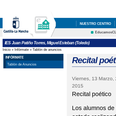
Pa
co
pri
NUESTRO CENTRO
EducamosC
DELPHOS PAPAS
IES Juan Patiño Torres, Miguel Esteban (Toledo)
Inicio
»
Infórmate
»
Tablón de anuncios
Se encuentra usted aquí
INFÓRMATE
Recital poét
Tablón de Anuncios
Viernes, 13 Marzo,
2015
Recital poético
Los alumnos de 