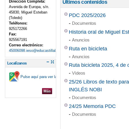
Dirección Completa:
Últimos contenidos
Avenida de Europa, s/n.
45830, Miguel Esteban
PDC 2025/2026
(Toledo)
-
Documentos
Teléfonos:
925172266
Historia oral de Miguel E
Fax:
-
925567191
Anuncios
Correo electrónico:
Ruta en bicicleta
45006098.ieso@educastillalamancha.es
-
Anuncios
Localízanos
Ruta bicicleta 2025, 4 de 
-
Vídeos
Pulse aquí para ver la ubicación en el mapa
25/26 Libros de texto pa
INGLÉS NOBI
Más
-
Documentos
24/25 Memoria PDC
-
Documentos