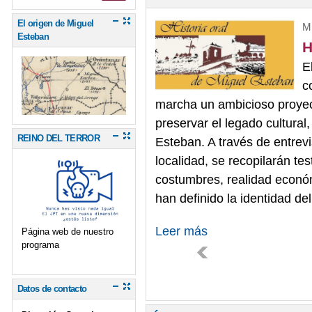
El origen de Miguel
Mi
Esteban
H
E
c
marcha un ambicioso proyect
preservar el legado cultural
REINO DEL TERROR
Esteban. A través de entrevi
localidad, se recopilarán tes
costumbres, realidad económ
han definido la identidad de
Leer más
Página web de nuestro
programa
Datos de contacto