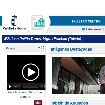
Pa
co
pri
NUESTRO CENTRO
EducamosC
DELPHOS PAPAS
IES Juan Patiño Torres, Miguel Esteban (Toledo)
Vídeos
Imágenes Destacadas
00:00
00:57
Ruta bicicleta 2025, 4 de
octubre
Tablón de Anuncios
Más